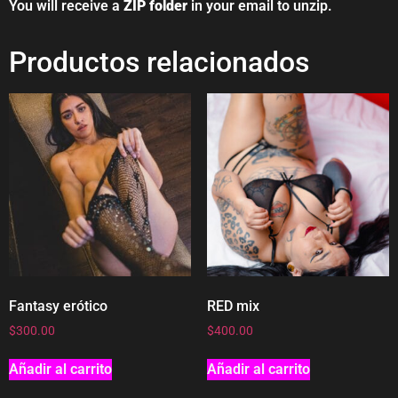
You will receive a
ZIP folder
in your email to unzip.
Productos relacionados
Fantasy erótico
RED mix
$
300.00
$
400.00
Añadir al carrito
Añadir al carrito