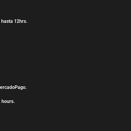
 hasta 12hrs.
 MercadoPago.
2 hours.