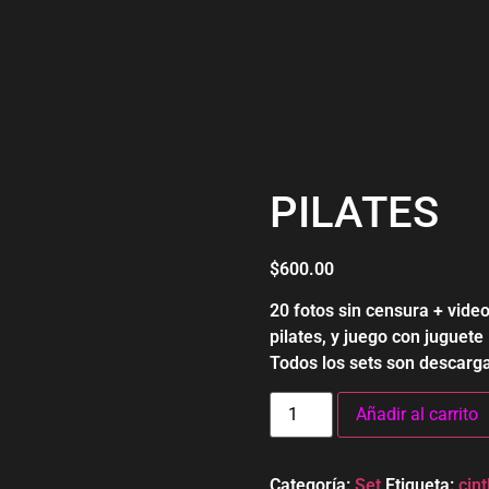
PILATES
$
600.00
20 fotos sin censura + video
pilates, y juego con juguete
Todos los sets son descarga
Añadir al carrito
Categoría:
Set
Etiqueta:
cint